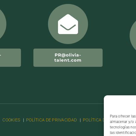
-
PR@olivia-
m
talent.com
Para ofrecer la
|
COOKIES
|
POLÍTICA DE PRIVACIDAD
|
POLÍTICA DE PRIVACIDAD 
almacenar y/o a
tecnologías no
las identificaci