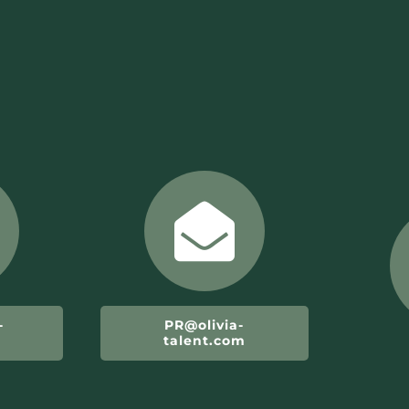
-
PR@olivia-
m
talent.com