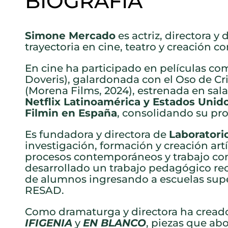
BIOGRAFÍA
Simone Mercado
es actriz, directora 
trayectoria en cine, teatro y creación 
En cine ha participado en películas c
Doveris), galardonada con el Oso de Cris
(Morena Films, 2024), estrenada en sal
Netflix Latinoamérica y Estados Unid
Filmin en España
, consolidando su pro
Es fundadora y directora de
Laboratori
investigación, formación y creación artí
procesos contemporáneos y trabajo con 
desarrollado un trabajo pedagógico re
de alumnos ingresando a escuelas supe
RESAD.
Como dramaturga y directora ha crea
IFIGENIA
y
EN BLANCO
, piezas que ab