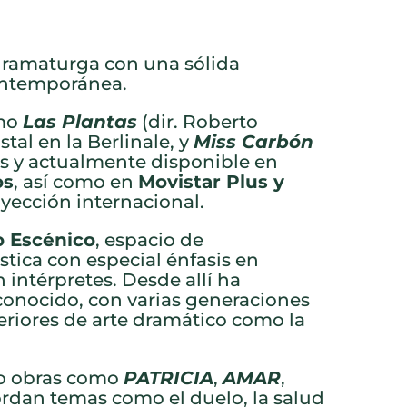
y dramaturga con una sólida
contemporánea.
omo
Las Plantas
(dir. Roberto
tal en la Berlinale, y
Miss Carbón
as y actualmente disponible en
os
, así como en
Movistar Plus y
yección internacional.
o Escénico
, espacio de
stica con especial énfasis en
intérpretes. Desde allí ha
conocido, con varias generaciones
riores de arte dramático como la
do obras como
PATRICIA
,
AMAR
,
ordan temas como el duelo, la salud