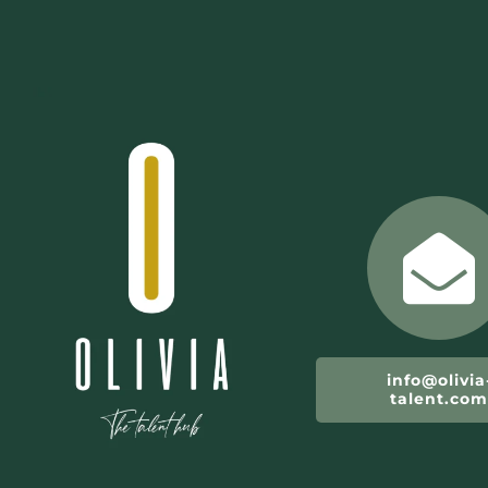
info@olivia
talent.co