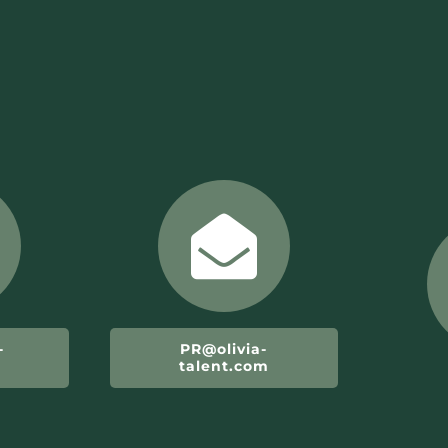
-
PR@olivia-
m
talent.com